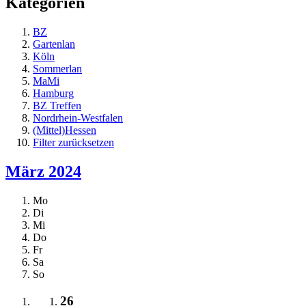
Kategorien
BZ
Gartenlan
Köln
Sommerlan
MaMi
Hamburg
BZ Treffen
Nordrhein-Westfalen
(Mittel)Hessen
Filter zurücksetzen
März 2024
Mo
Di
Mi
Do
Fr
Sa
So
26