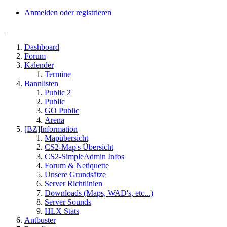
Anmelden oder registrieren
Dashboard
Forum
Kalender
Termine
Bannlisten
Public 2
Public
GO Public
Arena
[BZ]Information
Mapübersicht
CS2-Map's Übersicht
CS2-SimpleAdmin Infos
Forum & Netiquette
Unsere Grundsätze
Server Richtlinien
Downloads (Maps, WAD's, etc...)
Server Sounds
HLX Stats
Antbuster