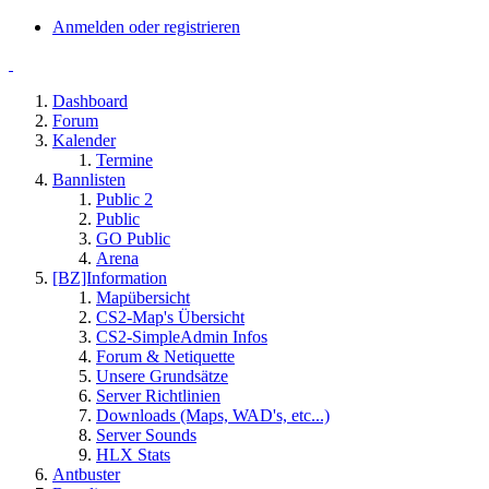
Anmelden oder registrieren
Dashboard
Forum
Kalender
Termine
Bannlisten
Public 2
Public
GO Public
Arena
[BZ]Information
Mapübersicht
CS2-Map's Übersicht
CS2-SimpleAdmin Infos
Forum & Netiquette
Unsere Grundsätze
Server Richtlinien
Downloads (Maps, WAD's, etc...)
Server Sounds
HLX Stats
Antbuster