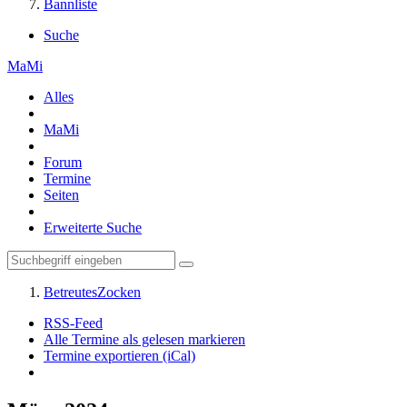
Bannliste
Suche
MaMi
Alles
MaMi
Forum
Termine
Seiten
Erweiterte Suche
BetreutesZocken
RSS-Feed
Alle Termine als gelesen markieren
Termine exportieren (iCal)