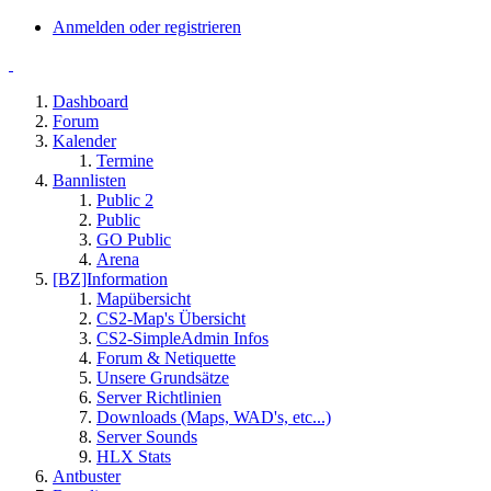
Anmelden oder registrieren
Dashboard
Forum
Kalender
Termine
Bannlisten
Public 2
Public
GO Public
Arena
[BZ]Information
Mapübersicht
CS2-Map's Übersicht
CS2-SimpleAdmin Infos
Forum & Netiquette
Unsere Grundsätze
Server Richtlinien
Downloads (Maps, WAD's, etc...)
Server Sounds
HLX Stats
Antbuster