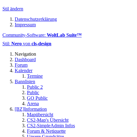
Stil ändern
Datenschutzerklärung
Impressum
Community-Software:
WoltLab Suite™
Stil:
Nero
von
cls-design
Navigation
Dashboard
Forum
Kalender
Termine
Bannlisten
Public 2
Public
GO Public
Arena
[BZ]Information
Mapübersicht
CS2-Map's Übersicht
CS2-SimpleAdmin Infos
Forum & Netiquette
Unsere Grundsätze