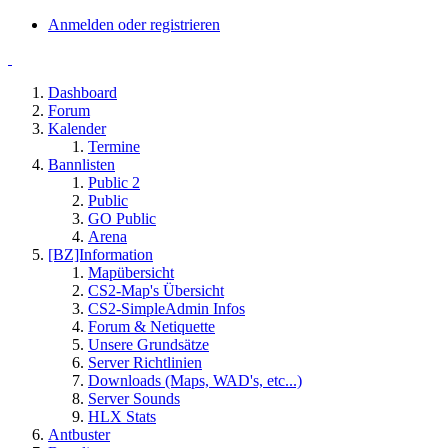
Anmelden oder registrieren
Dashboard
Forum
Kalender
Termine
Bannlisten
Public 2
Public
GO Public
Arena
[BZ]Information
Mapübersicht
CS2-Map's Übersicht
CS2-SimpleAdmin Infos
Forum & Netiquette
Unsere Grundsätze
Server Richtlinien
Downloads (Maps, WAD's, etc...)
Server Sounds
HLX Stats
Antbuster