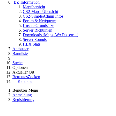
[BZ]Information
Mapübersicht
CS2-Map's Übersicht
CS2-SimpleAdmin Infos
Forum & Netiquette
Unsere Grundsätze
Server Richtlinien
Downloads (Maps, WAD's, etc...)
Server Sounds
HLX Stats
Antbuster
Bannliste
Suche
Optionen
Aktueller Ort
BetreutesZocken
Kalender
Benutzer-Menü
Anmeldung
Registrierung