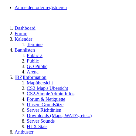
Anmelden oder registrieren
Dashboard
Forum
Kalender
Termine
Bannlisten
Public 2
Public
GO Public
Arena
[BZ]Information
Mapübersicht
CS2-Map's Übersicht
CS2-SimpleAdmin Infos
Forum & Netiquette
Unsere Grundsätze
Server Richtlinien
Downloads (Maps, WAD's, etc...)
Server Sounds
HLX Stats
Antbuster