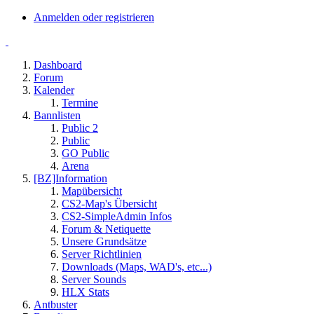
Anmelden oder registrieren
Dashboard
Forum
Kalender
Termine
Bannlisten
Public 2
Public
GO Public
Arena
[BZ]Information
Mapübersicht
CS2-Map's Übersicht
CS2-SimpleAdmin Infos
Forum & Netiquette
Unsere Grundsätze
Server Richtlinien
Downloads (Maps, WAD's, etc...)
Server Sounds
HLX Stats
Antbuster