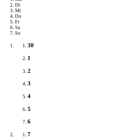
Di
Mi
Do
Fr
Sa
So
30
1
2
3
4
5
6
7