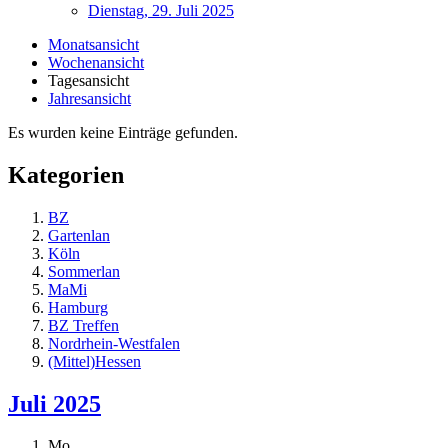
Dienstag, 29. Juli 2025
Monatsansicht
Wochenansicht
Tagesansicht
Jahresansicht
Es wurden keine Einträge gefunden.
Kategorien
BZ
Gartenlan
Köln
Sommerlan
MaMi
Hamburg
BZ Treffen
Nordrhein-Westfalen
(Mittel)Hessen
Juli 2025
Mo