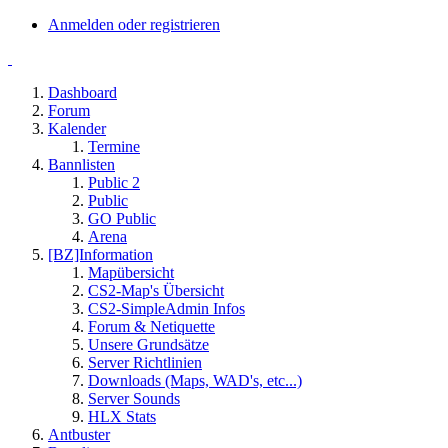
Anmelden oder registrieren
Dashboard
Forum
Kalender
Termine
Bannlisten
Public 2
Public
GO Public
Arena
[BZ]Information
Mapübersicht
CS2-Map's Übersicht
CS2-SimpleAdmin Infos
Forum & Netiquette
Unsere Grundsätze
Server Richtlinien
Downloads (Maps, WAD's, etc...)
Server Sounds
HLX Stats
Antbuster