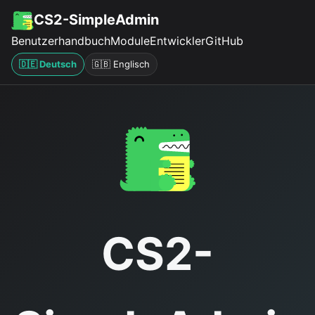
CS2-SimpleAdmin
Benutzerhandbuch
Module
Entwickler
GitHub
🇩🇪 Deutsch
🇬🇧 Englisch
CS2-