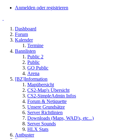
Anmelden oder registrieren
Dashboard
Forum
Kalender
Termine
Bannlisten
Public 2
Public
GO Public
Arena
[BZ]Information
Mapübersicht
CS2-Map's Übersicht
CS2-SimpleAdmin Infos
Forum & Netiquette
Unsere Grundsätze
Server Richtlinien
Downloads (Maps, WAD's, etc...)
Server Sounds
HLX Stats
Antbuster