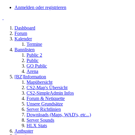
Anmelden oder registrieren
Dashboard
Forum
Kalender
Termine
Bannlisten
Public 2
Public
GO Public
Arena
[BZ]Information
Mapübersicht
CS2-Map's Übersicht
CS2-SimpleAdmin Infos
Forum & Netiquette
Unsere Grundsätze
Server Richtlinien
Downloads (Maps, WAD's, etc...)
Server Sounds
HLX Stats
Antbuster