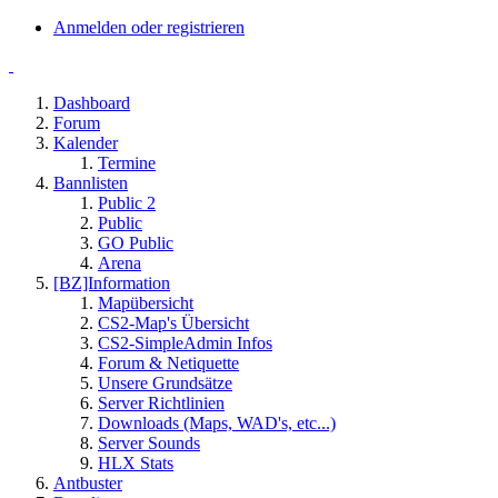
Anmelden oder registrieren
Dashboard
Forum
Kalender
Termine
Bannlisten
Public 2
Public
GO Public
Arena
[BZ]Information
Mapübersicht
CS2-Map's Übersicht
CS2-SimpleAdmin Infos
Forum & Netiquette
Unsere Grundsätze
Server Richtlinien
Downloads (Maps, WAD's, etc...)
Server Sounds
HLX Stats
Antbuster