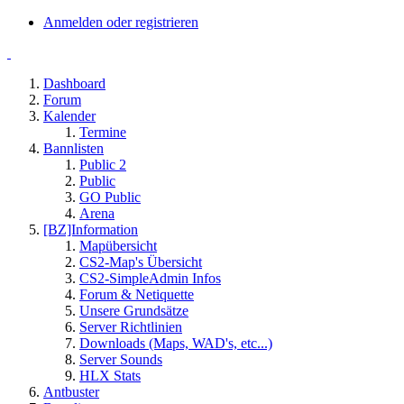
Anmelden oder registrieren
Dashboard
Forum
Kalender
Termine
Bannlisten
Public 2
Public
GO Public
Arena
[BZ]Information
Mapübersicht
CS2-Map's Übersicht
CS2-SimpleAdmin Infos
Forum & Netiquette
Unsere Grundsätze
Server Richtlinien
Downloads (Maps, WAD's, etc...)
Server Sounds
HLX Stats
Antbuster