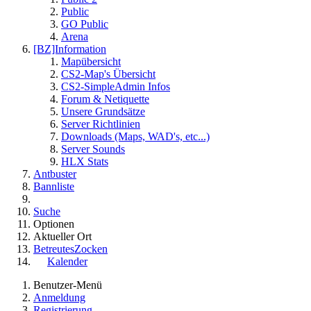
Public
GO Public
Arena
[BZ]Information
Mapübersicht
CS2-Map's Übersicht
CS2-SimpleAdmin Infos
Forum & Netiquette
Unsere Grundsätze
Server Richtlinien
Downloads (Maps, WAD's, etc...)
Server Sounds
HLX Stats
Antbuster
Bannliste
Suche
Optionen
Aktueller Ort
BetreutesZocken
Kalender
Benutzer-Menü
Anmeldung
Registrierung