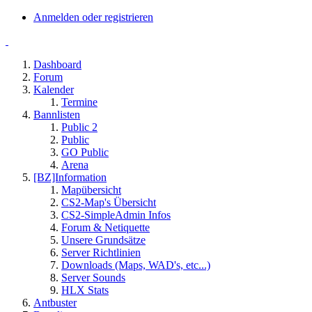
Anmelden oder registrieren
Dashboard
Forum
Kalender
Termine
Bannlisten
Public 2
Public
GO Public
Arena
[BZ]Information
Mapübersicht
CS2-Map's Übersicht
CS2-SimpleAdmin Infos
Forum & Netiquette
Unsere Grundsätze
Server Richtlinien
Downloads (Maps, WAD's, etc...)
Server Sounds
HLX Stats
Antbuster