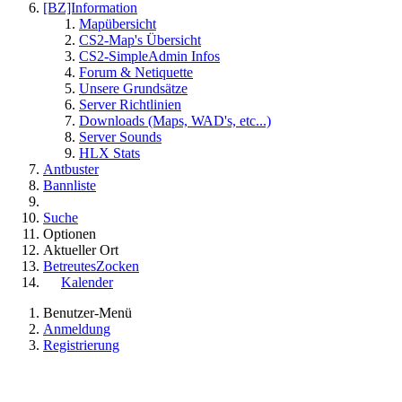
[BZ]Information
Mapübersicht
CS2-Map's Übersicht
CS2-SimpleAdmin Infos
Forum & Netiquette
Unsere Grundsätze
Server Richtlinien
Downloads (Maps, WAD's, etc...)
Server Sounds
HLX Stats
Antbuster
Bannliste
Suche
Optionen
Aktueller Ort
BetreutesZocken
Kalender
Benutzer-Menü
Anmeldung
Registrierung