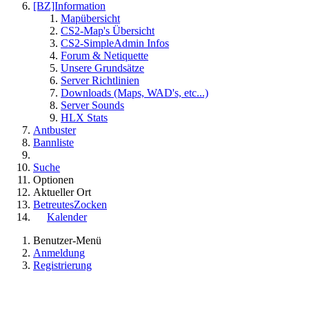
[BZ]Information
Mapübersicht
CS2-Map's Übersicht
CS2-SimpleAdmin Infos
Forum & Netiquette
Unsere Grundsätze
Server Richtlinien
Downloads (Maps, WAD's, etc...)
Server Sounds
HLX Stats
Antbuster
Bannliste
Suche
Optionen
Aktueller Ort
BetreutesZocken
Kalender
Benutzer-Menü
Anmeldung
Registrierung