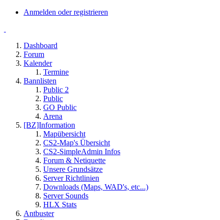
Anmelden oder registrieren
Dashboard
Forum
Kalender
Termine
Bannlisten
Public 2
Public
GO Public
Arena
[BZ]Information
Mapübersicht
CS2-Map's Übersicht
CS2-SimpleAdmin Infos
Forum & Netiquette
Unsere Grundsätze
Server Richtlinien
Downloads (Maps, WAD's, etc...)
Server Sounds
HLX Stats
Antbuster