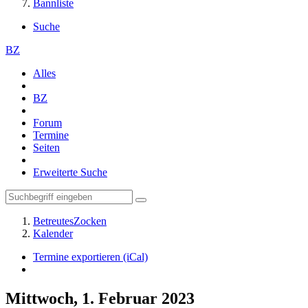
Bannliste
Suche
BZ
Alles
BZ
Forum
Termine
Seiten
Erweiterte Suche
BetreutesZocken
Kalender
Termine exportieren (iCal)
Mittwoch, 1. Februar 2023